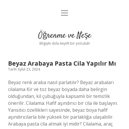
menüyü
Anasayfa
aç
Gizlilik Politikası
Öğrenme ve Neşe
Yasal Uyarı
Bilgiyle dolu keyifli bir yolculuk!
Hakkımızda
Öğrenme
Beyaz Arabaya Pasta Cila Yapılır Mı
Tarih: Eylül 23, 2024
ve
Beyaz renk araba nasıl parlatılır? Beyaz arabaları
Neşe
cilalama Kir ve toz beyaz boyada daha belirgin
olduğundan, kil çubuğuyla kapsamlı bir temizlik
Yazılar
önerilir. Cilalama: Hafif aşındırıcı bir cila ile başlayın.
Yansıtıcı özellikleri sayesinde, beyaz boya hafif
aşındırıcılarla bile yüksek bir parlaklığa ulaşabilir.
Arabaya pasta cila atmak iyi midir? Cilalama, araç