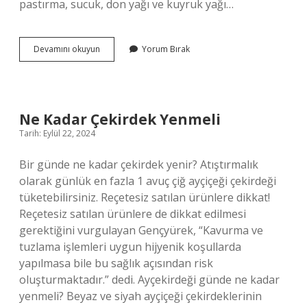
pastırma, sucuk, don yağı ve kuyruk yağı…
Safra
Devamını okuyun
Yorum Bırak
Kesesi
Çamuru
Olanlar
Maden
Suyu
Ne Kadar Çekirdek Yenmeli
Içebilir
Tarih: Eylül 22, 2024
Mi
Bir günde ne kadar çekirdek yenir? Atıştırmalık
olarak günlük en fazla 1 avuç çiğ ayçiçeği çekirdeği
tüketebilirsiniz. Reçetesiz satılan ürünlere dikkat!
Reçetesiz satılan ürünlere de dikkat edilmesi
gerektiğini vurgulayan Gençyürek, “Kavurma ve
tuzlama işlemleri uygun hijyenik koşullarda
yapılmasa bile bu sağlık açısından risk
oluşturmaktadır.” dedi. Ayçekirdeği günde ne kadar
yenmeli? Beyaz ve siyah ayçiçeği çekirdeklerinin