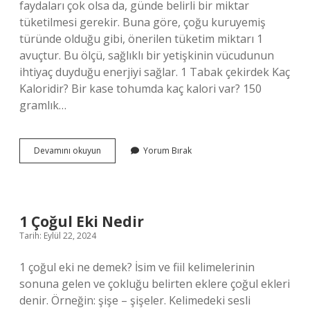
faydaları çok olsa da, günde belirli bir miktar
tüketilmesi gerekir. Buna göre, çoğu kuruyemiş
türünde olduğu gibi, önerilen tüketim miktarı 1
avuçtur. Bu ölçü, sağlıklı bir yetişkinin vücudunun
ihtiyaç duyduğu enerjiyi sağlar. 1 Tabak çekirdek Kaç
Kaloridir? Bir kase tohumda kaç kalori var? 150
gramlık…
Ne
Devamını okuyun
Yorum Bırak
Kadar
Çekirdek
Yenmeli
1 Çoğul Eki Nedir
Tarih: Eylül 22, 2024
1 çoğul eki ne demek? İsim ve fiil kelimelerinin
sonuna gelen ve çokluğu belirten eklere çoğul ekleri
denir. Örneğin: şişe – şişeler. Kelimedeki sesli