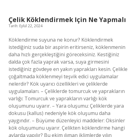
Ile
Duruşma
Günü
Çelik Köklendirmek Için Ne Yapmalı
Arasında
Tarih: Eylül 22, 2024
Kaç
Gün
Olmalı
Köklendirme suyuna ne konur? Köklendirmek
istediğiniz suda bir aspirin eritirseniz, köklenmenin
daha hızlı gerçekleştiğini göreceksiniz. Kestiğiniz
dalda çok fazla yaprak varsa, suya girmesini
istediğiniz gövdeye en yakın yaprakları kesin. Çelikle
çoğaltmada köklenmeyi teşvik edici uygulamalar
nelerdir? Kök uyarıcı özellikleri ve çeliklerde
uygulamaları. – Çeliklerde tomurcuk ve yaprakların
varlığı: Tomurcuk ve yaprakların varlığı kök
oluşumunu uyarır. – Yara oluşumu: Çeliklerde yara
dokusu (kallus) nedeniyle kök oluşumu daha
yaygındır. – Büyüme düzenleyici maddeler: Oksinler
kök oluşumunu uyarır. Çelikten köklendirme hangi
aylarda yapılır? Bu ekim ılıman iklimlerde yılın