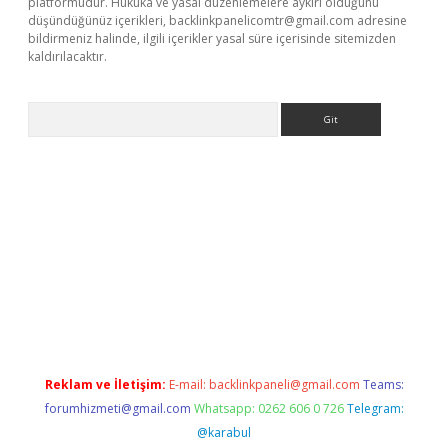
platformudur. Hukuka ve yasal düzenlemelere aykırı olduğunu
düşündüğünüz içerikleri,
backlinkpanelicomtr@gmail.com
adresine
bildirmeniz halinde, ilgili içerikler yasal süre içerisinde sitemizden
kaldırılacaktır.
Arama
z/
betci.co
betci giriş
betci.online
hiltonbetgir.online
Reklam ve İletişim:
E-mail:
backlinkpaneli@gmail.com
Teams:
forumhizmeti@gmail.com
Whatsapp: 0262 606 0 726
Telegram:
@karabul