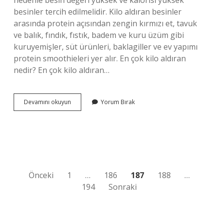
nedenle besin değeri yüksek ve kalorisi yüksek
besinler tercih edilmelidir. Kilo aldıran besinler
arasında protein açısından zengin kırmızı et, tavuk
ve balık, fındık, fıstık, badem ve kuru üzüm gibi
kuruyemişler, süt ürünleri, baklagiller ve ev yapımı
protein smoothieleri yer alır. En çok kilo aldıran
nedir? En çok kilo aldıran…
En
Devamını okuyun
Yorum Bırak
Çok
Hangi
Yiyeceklerde
Kalori
Vardır
Yazı
Önceki
1
…
186
187
188
…
194
Sonraki
sayfalaması