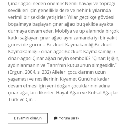
Çınar ağacı neden önemli? Nemli havayı ve toprağı
sevdikleri için genellikle dere ve nehir kıyılarında
verimli bir şekilde yetişirler. Yıllar geçtikçe gövdesi
boşalmaya başlayan çınar ağacı bu şekilde ayakta
durmaya devam eder. Mobilya ve tıp alanında birçok
katkı sağlayan çınar ağacı aynı zamanda iyi bir yakıt
görevi de görür – Bozkurt KaymakamlığıBozkurt
Kaymakamlığı › cinar-agaciBozkurt Kaymakamlığı ›
cinar-agaci Çınar ağacı neyin sembolü? “Çınar; Işığın,
aydınlanmanın ve Tanrı’nın kutusunun simgesidir.”
(Ergun, 2004, s. 232) Aileler, çocuklarının uzun
yaşaması ve nesillerinin Kıyamet Günü’ne kadar
devam etmesi için yeni doğan çocuklarının adına
çınar ağaçları dikerler. Hayat Ağacı ve Kutsal Ağaçlar:
Türk ve Çin…
Çınar
Devamını okuyun
Yorum Bırak
Ağacı