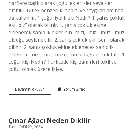
harflere bağlı olarak çoğul ekleri -ler veya -ler
olabilir. Bu ek benzerlik, abartı ve saygı anlamında
da kullanılır. 1 çoğul iyelik eki Nedir? 1. şahıs çokluk
eki “biz” olarak bilinir. 1. şahıs çokluk ekine
eklenecek sahiplik eklerinin -mizi, -miz, -muz, -muz
olduğu söylenebilir. 2. şahıs çokluk eki “sen” olarak
bilinir. 2. şahıs çokluk ekine eklenecek sahiplik
eklerinin -nizi, -niz, -nuzu, -nü olduğu görülebilir. 1
çoğul kişi Nedir? Türkçede kişi zamirleri tekil ve
çoğul olmak üzere ikiye…
1
Devamını okuyun
Yorum Bırak
Çoğul
Eki
Nedir
Çınar Ağacı Neden Dikilir
Tarih: Eylül 22, 2024