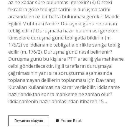
az ne kadar süre bulunması gerekir? (4) Önceki
fıkralara göre tebligat tarihi ile duruşma tarihi
arasında en az bir hafta bulunması gerekir. Madde:
Eğilim Muhtırası Nedir? Duruşma günü ne zaman
tebliğ edilir? Duruşmada hazır bulunması gereken
kimselere duruşma günü tebligatla bildirilir (m.
175/2) ve iddianame tebligatla birlikte sanığa tebliğ
edilir (m. 176/2). Duruşma günü nasıl belirlenir?
Duruşma günü bu kişilere PTT aracılığıyla mahkeme
celbi gönderilecektir. İlgili tarafların duruşmaya
çağrılmasının yanı sıra soruşturma aşamasında
toplanamayan delillerin toplanması için Davranış
Kuralları kullanılmasına karar verilebilir. İddianame
hazırlandıktan sonra mahkeme ne zaman olur?
İddianamenin hazırlanmasından itibaren 15…
Çağrı
Devamını okuyun
Yorum Bırak
Kağıdının
Tebliği